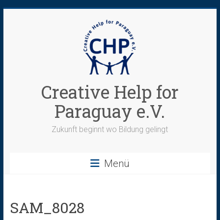
Zum
Inhalt
springen
Creative Help for
Paraguay e.V.
Zukunft beginnt wo Bildung gelingt
Menü
SAM_8028