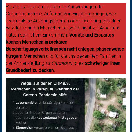
Paraguay litt enorm unter den Auswirkungen der
Coronapandemie. Aufgrund von Einschränkungen, wie
regelmäßige Ausgangssperren oder Isolierung einzelner
Bezirke konnten Menschen teilweise nicht zur Arbeit und
hatten somit kein Einkommen.
Vorräte und Erspartes
können Menschen in prekären
Beschäftigungsverhältnissen nicht anlegen, phasenweise
hungern Menschen
und für die uns bekannten Familien in
der Armensiedlung
La Cantera
wird es
schwieriger ihren
Grundbedarf zu decken.