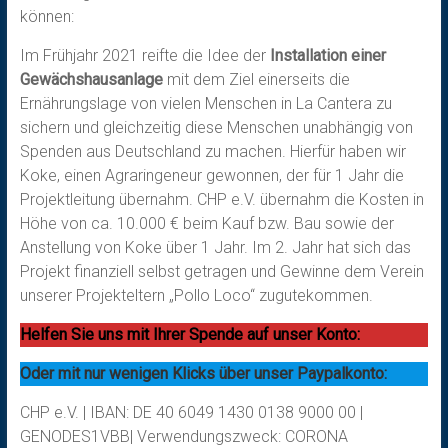
können:
Im Frühjahr 2021 reifte die Idee der
Installation einer
Gewächshausanlage
mit dem Ziel einerseits die
Ernährungslage von vielen Menschen in La Cantera zu
sichern und gleichzeitig diese Menschen unabhängig von
Spenden aus Deutschland zu machen. Hierfür haben wir
Koke, einen Agraringeneur gewonnen, der für 1 Jahr die
Projektleitung übernahm. CHP e.V. übernahm die Kosten in
Höhe von ca. 10.000 € beim Kauf bzw. Bau sowie der
Anstellung von Koke über 1 Jahr. Im 2. Jahr hat sich das
Projekt finanziell selbst getragen und Gewinne dem Verein
unserer Projekteltern „Pollo Loco“ zugutekommen.
Helfen Sie uns mit Ihrer Spende auf unser Konto:
Oder mit nur wenigen Klicks über unser Paypalkonto:
CHP e.V. | IBAN: DE 40 6049 1430 0138 9000 00 |
GENODES1VBB| Verwendungszweck: CORONA