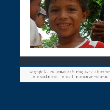
Copyright © 2026
Creative Help for Paraguay e.V.
. Alle Rechte
Theme:
Accelerate
von ThemeGrill. Präsentiert von
WordPress
.