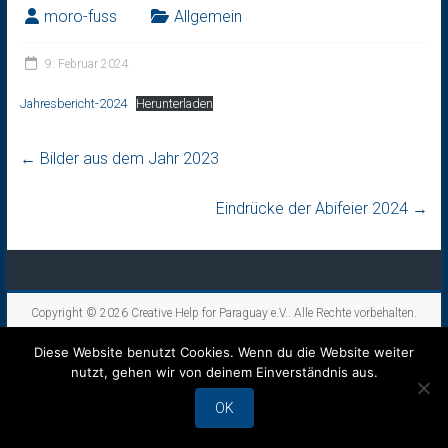
moro-fuss
Allgemein
9. Februar 2024
Jahresbericht-2024
Herunterladen
←
Bilder aus dem Jahr 2023
Eindrücke der Abifeier 2024
→
Copyright © 2026
Creative Help for Paraguay e.V.
. Alle Rechte vorbehalten.
Theme:
Accelerate
von ThemeGrill. Präsentiert von
WordPress
.
Diese Website benutzt Cookies. Wenn du die Website weiter
nutzt, gehen wir von deinem Einverständnis aus.
OK