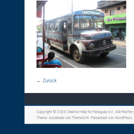
← Zurück
Copyright © 2026
Creative Help for Paraguay e.V.
. Alle Rechte
Theme:
Accelerate
von ThemeGrill. Präsentiert von
WordPress
.