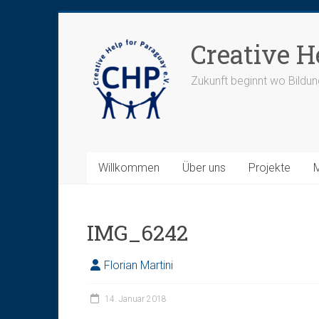
Zum
Inhalt
Creative H
springen
Zukunft beginnt wo Bildun
Willkommen
Über uns
Projekte
IMG_6242
Florian Martini
14. Januar 2018