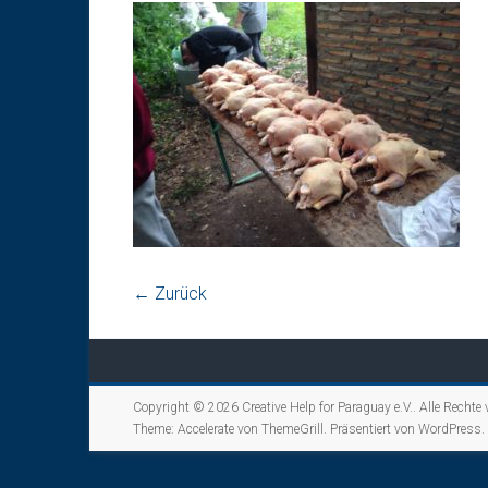
← Zurück
Copyright © 2026
Creative Help for Paraguay e.V.
. Alle Rechte
Theme:
Accelerate
von ThemeGrill. Präsentiert von
WordPress
.