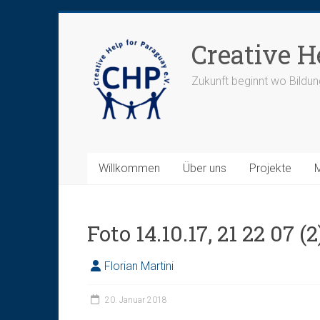
Zum
Inhalt
Creative H
springen
Zukunft beginnt wo Bildun
Willkommen
Über uns
Projekte
Foto 14.10.17, 21 22 07 (2
Florian Martini
20. Januar 2018