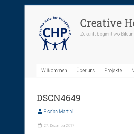
Zum
Inhalt
Creative H
springen
Zukunft beginnt wo Bildun
Willkommen
Über uns
Projekte
DSCN4649
Florian Martini
27. Dezember 2017