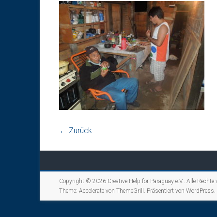
← Zurück
Copyright © 2026
Creative Help for Paraguay e.V.
. Alle Rechte
Theme:
Accelerate
von ThemeGrill. Präsentiert von
WordPress
.