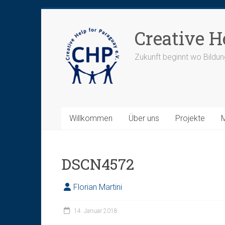
Zum
Inhalt
Creative H
springen
Zukunft beginnt wo Bildun
Willkommen
Über uns
Projekte
DSCN4572
Florian Martini
14. Januar 2018