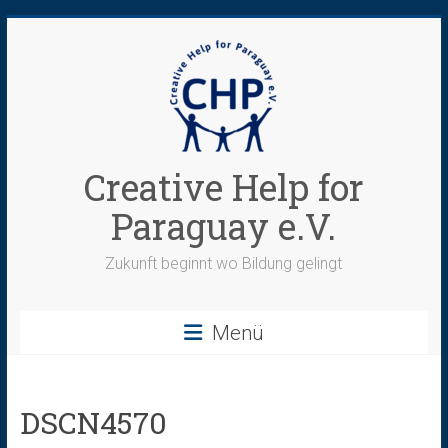
Zum
Inhalt
springen
Creative Help for
Paraguay e.V.
Zukunft beginnt wo Bildung gelingt
Menü
DSCN4570